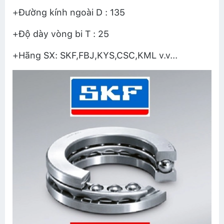
+Đường kính ngoài D : 135
+Độ dày vòng bi T : 25
+Hãng SX: SKF,FBJ,KYS,CSC,KML v.v...