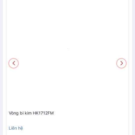
Vòng bi kim HK1712FM
V
Liên hệ
L