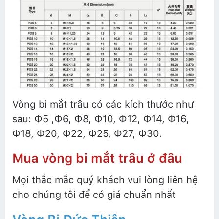
Vòng bi mắt trâu có các kích thước như
sau: Ф5 ,Ф6, Ф8, Ф10, Ф12, Ф14, Ф16,
Ф18, Ф20, Ф22, Ф25, Ф27, Ф30.
Mua vòng bi mắt trâu ở đâu
Mọi thắc mắc quý khách vui lòng liên hệ
cho chúng tôi để có giá chuẩn nhất