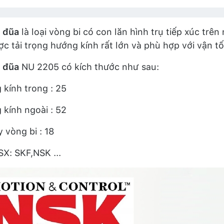
i đũa
là loại vòng bi có con lăn hình trụ tiếp xúc tr
ợc tải trọng hướng kính rất lớn và phù hợp với vận tố
i đũa
NU 2205 có kích thước như sau:
kính trong : 25
kính ngoài : 52
 vòng bi : 18
X: SKF,NSK ...