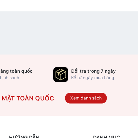
hàng toàn quốc
Đổi trả trong 7 ngày
hính sách
Kể từ ngày mua hàng
Ó MẶT TOÀN QUỐC
Xem danh sách
HƯỚNG DẪN
DANH MỤC