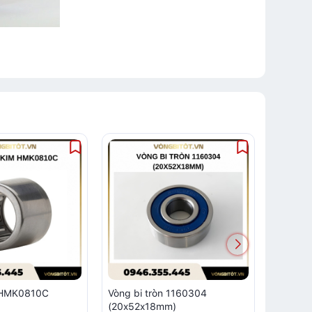
m HMK0810C
Vòng bi tròn 1160304
Vòng bi
(20x52x18mm)