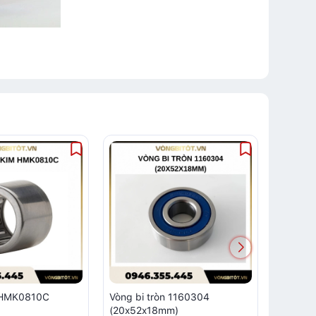
m HMK0810C
Vòng bi tròn 1160304
Vòng bi
(20x52x18mm)