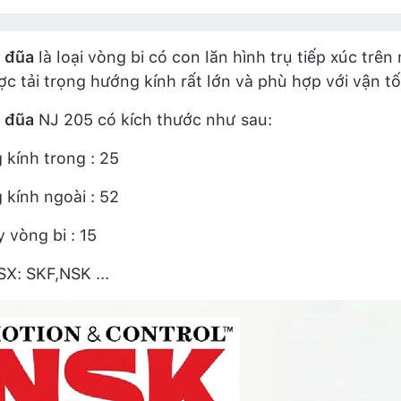
i đũa
là loại vòng bi có con lăn hình trụ tiếp xúc tr
ợc tải trọng hướng kính rất lớn và phù hợp với vận tố
i đũa
NJ 205 có kích thước như sau:
kính trong : 25
kính ngoài : 52
 vòng bi : 15
X: SKF,NSK ...