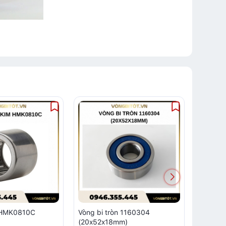
m HMK0810C
Vòng bi tròn 1160304
Vòng bi
(20x52x18mm)