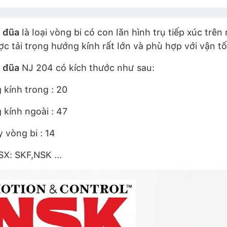
i đũa
là loại vòng bi có con lăn hình trụ tiếp xúc tr
ợc tải trọng hướng kính rất lớn và phù hợp với vận tố
i đũa
NJ 204 có kích thước như sau:
kính trong : 20
kính ngoài : 47
 vòng bi : 14
X: SKF,NSK ...