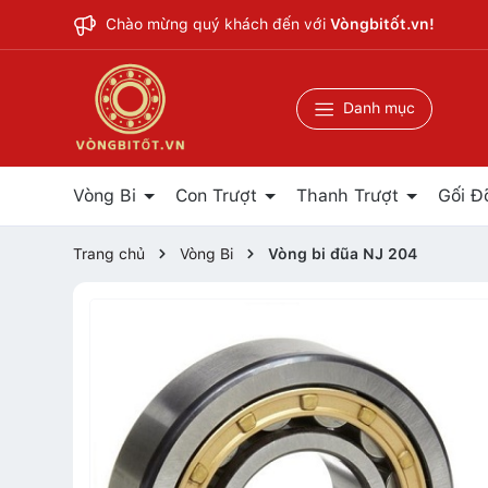
Chào mừng quý khách đến với
Vòngbitốt.vn!
Danh mục
Vòng Bi
Con Trượt
Thanh Trượt
Gối Đ
Trang chủ
Vòng Bi
Vòng bi đũa NJ 204