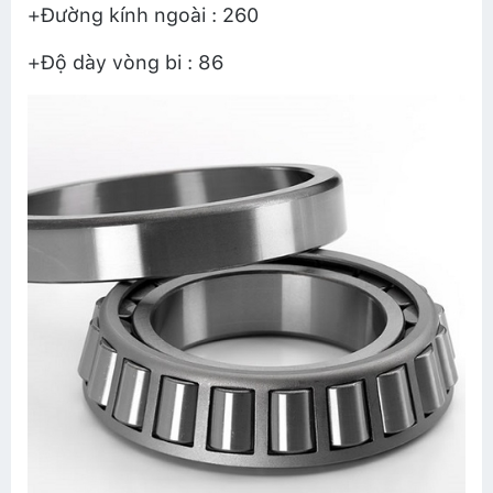
+Đường kính ngoài : 260
+Độ dày vòng bi : 86