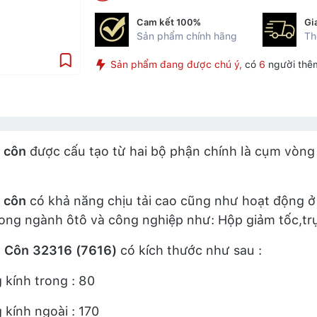
Cam kết 100%
Gi
Sản phẩm chính hãng
Th
Sản phẩm đang được chú ý,
có
6
người thê
 côn
được cấu tạo từ hai bộ phận chính là cụm vòng 
 côn
có khả năng chịu tải cao cũng như hoạt động ở 
ong ngành ôtô và công nghiệp như: Hộp giảm tốc,trụ
i Côn 32316 (7616)
có kích thước như sau :
kính trong : 80
kính ngoài : 170