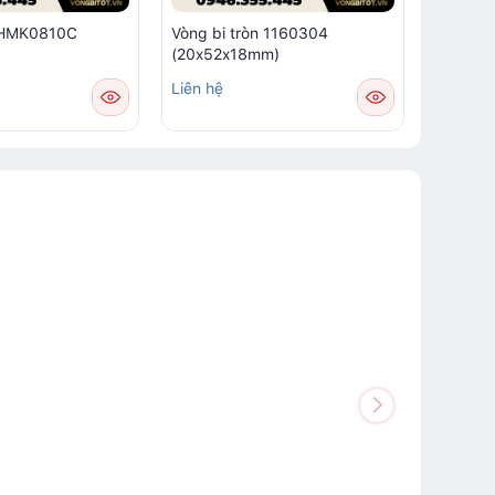
m HMK0810C
Vòng bi tròn 1160304
Vòng bi
(20x52x18mm)
Liên hệ
Liên hệ