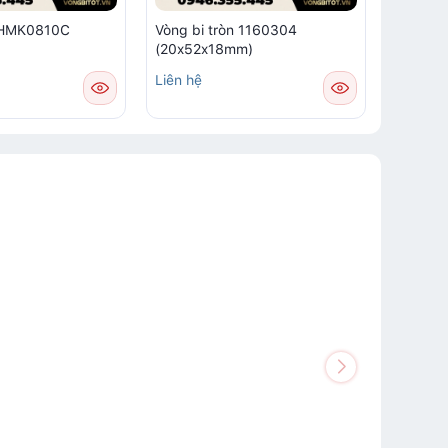
m HMK0810C
Vòng bi tròn 1160304
Vòng bi
(20x52x18mm)
Liên hệ
Liên hệ