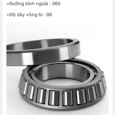
+Đường kính ngoài : 360
+Độ dày vòng bi : 98