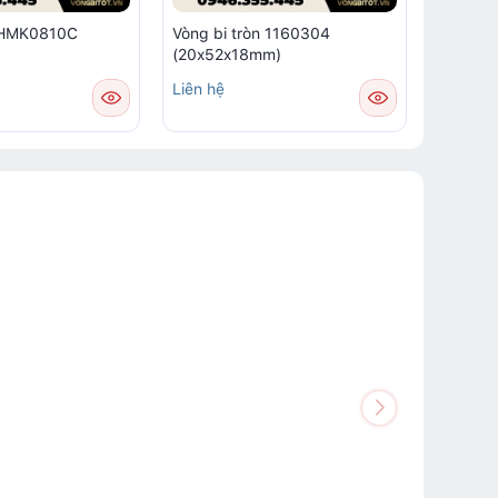
m HMK0810C
Vòng bi tròn 1160304
Vòng bi
(20x52x18mm)
Liên hệ
Liên hệ