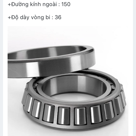
+Đường kính ngoài : 150
+Độ dày vòng bi : 36