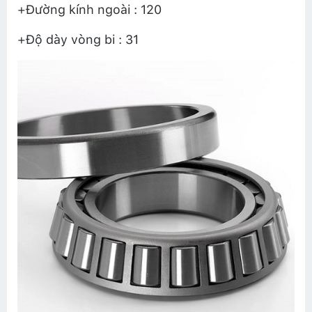
+Đường kính ngoài : 120
+Độ dày vòng bi : 31