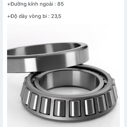
+Đường kính ngoài : 85
+Độ dày vòng bi : 23,5