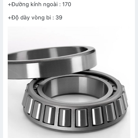
+Đường kính ngoài : 170
+Độ dày vòng bi : 39