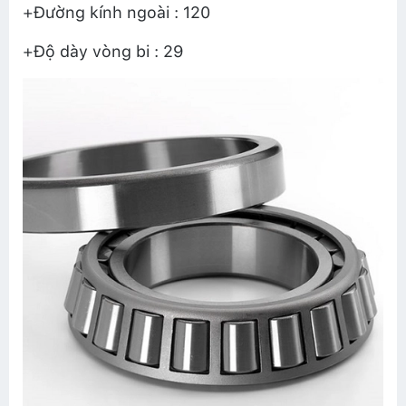
+Đường kính ngoài : 120
+Độ dày vòng bi : 29