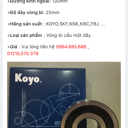
+
Đường kính ngoài
: 130mm
+
Độ dày vòng bi
: 25mm
+
Hãng sản xuất
: KOYO,SKF,NSK,KBC,FBJ ...
+
Loại sản phẩm
: Vòng bi cầu một dãy
+
Giá
: Vui lòng liên hệ
0984.885.686 ,
01215.070.379