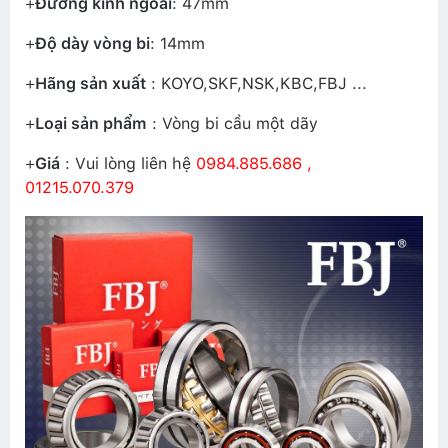
+
Đường kính ngoài
: 47mm
+
Độ dày vòng bi
: 14mm
+
Hãng sản xuất
: KOYO,SKF,NSK,KBC,FBJ ...
+
Loại sản phẩm
: Vòng bi cầu một dãy
+
Giá
: Vui lòng liên hệ
0984.885.686 ,
01215.070.379