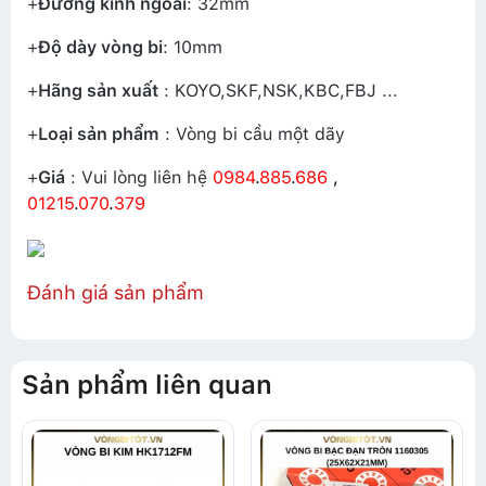
+
Đường kính ngoài
: 32mm
+
Độ dày vòng bi
: 10mm
+
Hãng sản xuất
: KOYO,SKF,NSK,KBC,FBJ ...
+
Loại sản phẩm
: Vòng bi cầu một dãy
+
Giá
: Vui lòng liên hệ
0984
.
885
.
686
,
01215
.
070
.
379
Đánh giá sản phẩm
Sản phẩm liên quan