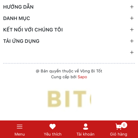
HƯỚNG DẪN
DANH MỤC
KẾT NỐI VỚI CHÚNG TÔI
TẢI ỨNG DỤNG
@ Bản quyền thuộc về Vòng Bi Tốt
Cung cấp bởi
Sapo
0
Menu
Yêu thích
Tài khoản
Giỏ hàng