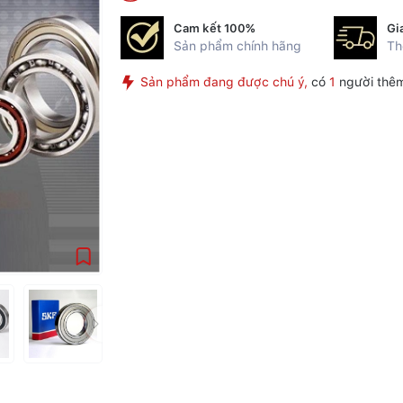
Cam kết 100%
Gi
Sản phẩm chính hãng
Th
Sản phẩm đang được chú ý,
có
1
người thêm