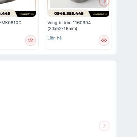
m HMK0810C
Vòng bi tròn 1160304
Vòng bi
(20x52x18mm)
Liên hệ
Liên hệ