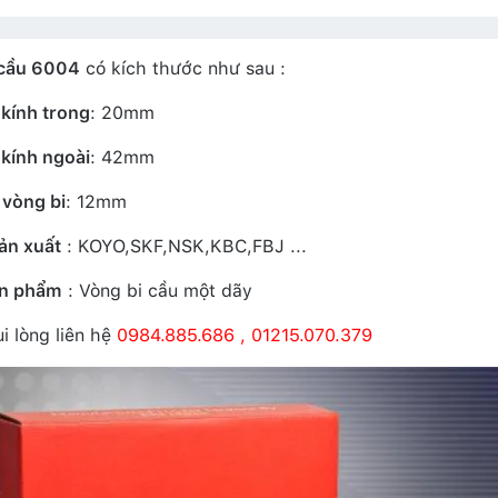
 cầu 6004
có kích thước như sau :
kính trong
: 20mm
kính ngoài
: 42mm
 vòng bi
: 12mm
ản xuất
: KOYO,SKF,NSK,KBC,FBJ ...
ản phẩm
: Vòng bi cầu một dãy
i lòng liên hệ
0984.885.686 , 01215.070.379