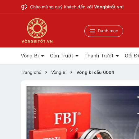
Chào mừng quý khách đến với
Vòngbitốt.vn!
Danh mục
Vòng Bi
Con Trượt
Thanh Trượt
Gối Đ
Trang chủ
Vòng Bi
Vòng bi cầu 6004