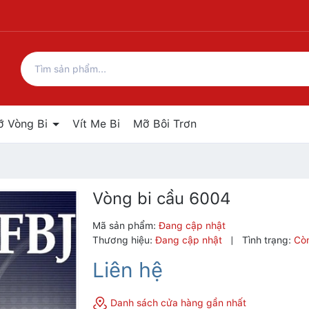
ỡ Vòng Bi
Vít Me Bi
Mỡ Bôi Trơn
Vòng bi cầu 6004
Mã sản phẩm:
Đang cập nhật
Thương hiệu:
Đang cập nhật
|
Tình trạng:
Cò
Liên hệ
Danh sách cửa hàng gần nhất