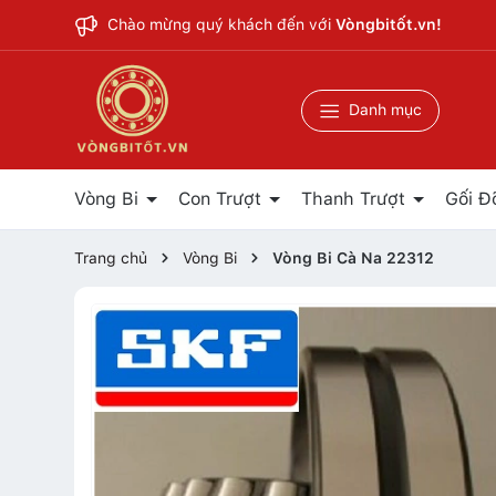
Chào mừng quý khách đến với
Vòngbitốt.vn!
Danh mục
Vòng Bi
Con Trượt
Thanh Trượt
Gối Đ
Trang chủ
Vòng Bi
Vòng Bi Cà Na 22312