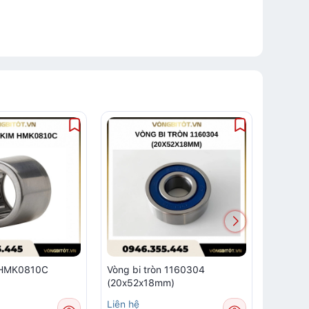
m HMK0810C
Vòng bi tròn 1160304
Vòng bi
(20x52x18mm)
Liên hệ
Liên hệ