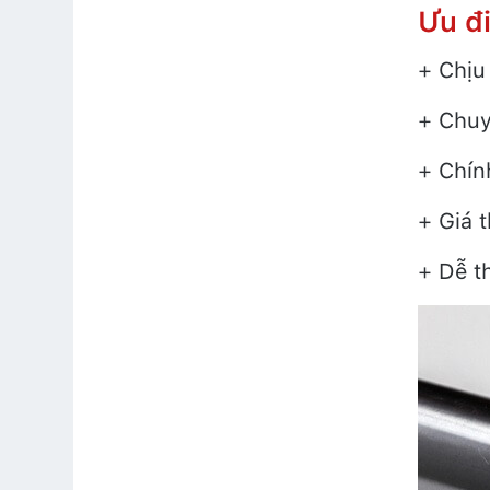
Ưu đ
+ Chịu 
+ Chuy
+ Chín
+ Giá t
+ Dễ th