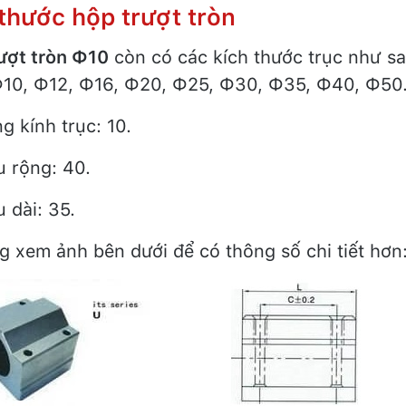
thước hộp trượt tròn
ượt tròn Ф10
còn có các kích thước trục như s
Ф10, Ф12, Ф16, Ф20, Ф25, Ф30, Ф35, Ф40, Ф50
g kính trục: 10.
u rộng: 40.
 dài: 35.
ng xem ảnh bên dưới để có thông số chi tiết hơn