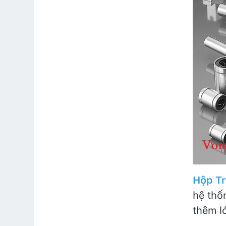
Hộp Tr
hệ thố
thêm l