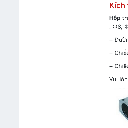
Kích 
Hộp tr
: Ф8, 
+ Đườn
+ Chiề
+ Chiều
Vui lò